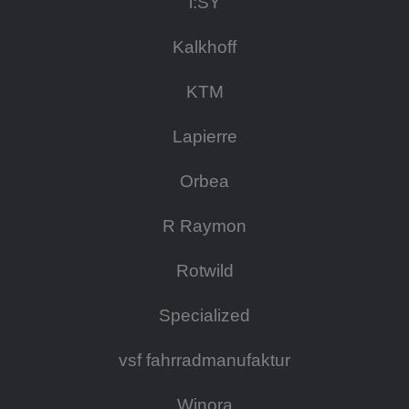
i:SY
Kalkhoff
KTM
Lapierre
Orbea
R Raymon
Rotwild
Specialized
vsf fahrradmanufaktur
Winora