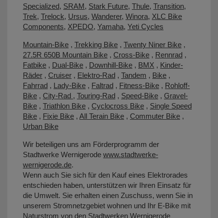
Specialized
,
SRAM
,
Stark Future
,
Thule
,
Transition
,
Trek
,
Trelock
,
Ursus
,
Wanderer
,
Winora
,
XLC Bike
Components
,
XPEDO
,
Yamaha
,
Yeti Cycles
Mountain-Bike
,
Trekking Bike
,
Twenty Niner Bike
,
27.5R 650B Mountain Bike
,
Cross-Bike
,
Rennrad
,
Fatbike
,
Dual-Bike
,
Downhill-Bike
,
BMX
,
Kinder-
Räder
,
Cruiser
,
Elektro-Rad
,
Tandem
,
Bike
,
Fahrrad
,
Lady-Bike
,
Faltrad
,
Fitness-Bike
,
Rohloff-
Bike
,
City-Rad
,
Touring-Rad
,
Speed-Bike
,
Gravel-
Bike
,
Triathlon Bike
,
Cyclocross Bike
,
Single Speed
Bike
,
Fixie Bike
,
All Terain Bike
,
Commuter Bike
,
Urban Bike
Wir beteiligen uns am Förderprogramm der
Stadtwerke Wernigerode
www.stadtwerke-
wernigerode.de
.
Wenn auch Sie sich für den Kauf eines Elektrorades
entschieden haben, unterstützen wir Ihren Einsatz für
die Umwelt. Sie erhalten einen Zuschuss, wenn Sie in
unserem Stromnetzgebiet wohnen und Ihr E-Bike mit
Naturstrom von den Stadtwerken Wernigerode