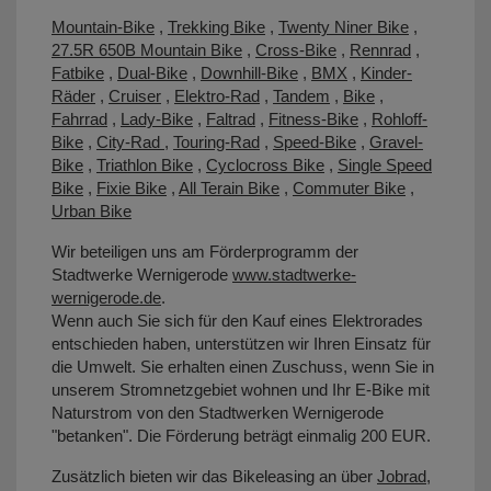
Mountain-Bike
,
Trekking Bike
,
Twenty Niner Bike
,
27.5R 650B Mountain Bike
,
Cross-Bike
,
Rennrad
,
Fatbike
,
Dual-Bike
,
Downhill-Bike
,
BMX
,
Kinder-
Räder
,
Cruiser
,
Elektro-Rad
,
Tandem
,
Bike
,
Fahrrad
,
Lady-Bike
,
Faltrad
,
Fitness-Bike
,
Rohloff-
Bike
,
City-Rad
,
Touring-Rad
,
Speed-Bike
,
Gravel-
Bike
,
Triathlon Bike
,
Cyclocross Bike
,
Single Speed
Bike
,
Fixie Bike
,
All Terain Bike
,
Commuter Bike
,
Urban Bike
Wir beteiligen uns am Förderprogramm der
Stadtwerke Wernigerode
www.stadtwerke-
wernigerode.de
.
Wenn auch Sie sich für den Kauf eines Elektrorades
entschieden haben, unterstützen wir Ihren Einsatz für
die Umwelt. Sie erhalten einen Zuschuss, wenn Sie in
unserem Stromnetzgebiet wohnen und Ihr E-Bike mit
Naturstrom von den Stadtwerken Wernigerode
"betanken". Die Förderung beträgt einmalig 200 EUR.
Zusätzlich bieten wir das Bikeleasing an über
Jobrad
,