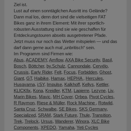
Ziel ist.
Lust auf einen sonntäglichen Ausritt ins Gelände?
Dann mal los, denn dort sind die vielseitigen FAT
Bikes ganz in ihrem Element: Mit ihrer sportlich-
robusten Ausstattung sind sie wie geschaffen für
Entdeckungstouren abseits ausgetretener Pfade.
Jetzt muss nur noch das Wetter mitspielen — und das
darf dann gerne auch mal „unbritisch“ sein.
Im Programm sind Firmen wie:
Abus
,
ACADEMY
,
Amflow
,
AXA Bike Security
,
Basil
,
Bosch
,
Böttcher
,
by.Schulz
,
Cannondale
,
Cervélo
,
Crussis
,
Early Rider
,
Felt
,
Focus
,
Forbidden
,
Ghost
,
Giant
,
GT
,
Haibike
,
Hamax
,
HEPHA
,
Hercules
,
Husqvarna
,
i:SY
,
Impulse
,
Kalkhoff
,
Kellys
,
Kettler
,
KLICKfix
,
Kona
,
Kreidler
,
KTM
,
Lapierre
,
Lezyne
,
Liv
,
Marin Bikes
,
Mavic
,
MH Cover
,
Orbea
,
Pivot Cycles
,
R Raymon
,
Riese & Müller
,
Rock Machine
,
Rotwild
,
Santa Cruz
,
Schwalbe
,
SE Bikes
,
SKS Germany
,
Specialized
,
SRAM
,
Stark Future
,
Thule
,
Transition
,
Trek
,
Trelock
,
Ursus
,
Wanderer
,
Winora
,
XLC Bike
Components
,
XPEDO
,
Yamaha
,
Yeti Cycles