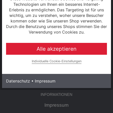
Sa: 09:00 - 13:00 Uhr
Technologien um Ihnen ein besseres Internet-
Erlebnis zu ermöglichen. Das Targeting ist für uns
wichtig, um zu verstehen, woher unsere Besucher
S2 - 2025
kommen oder wie Sie unseren Shop verwenden.
Durch die Benutzung unseres Shops stimmen Sie der
Verwendung von Cookies zu.
SERVICE
Alle akzeptieren
Kontakt
Individuelle Cookie-Einstellungen
Warenkorb
Konto
Datenschutz
•
Impressum
INFORMATIONEN
Impressum