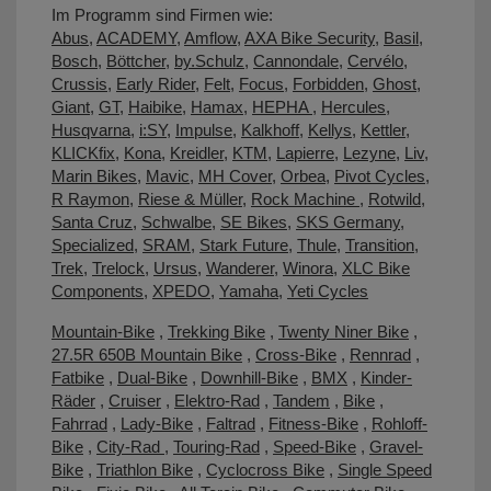
Im Programm sind Firmen wie:
Abus
,
ACADEMY
,
Amflow
,
AXA Bike Security
,
Basil
,
Bosch
,
Böttcher
,
by.Schulz
,
Cannondale
,
Cervélo
,
Crussis
,
Early Rider
,
Felt
,
Focus
,
Forbidden
,
Ghost
,
Giant
,
GT
,
Haibike
,
Hamax
,
HEPHA
,
Hercules
,
Husqvarna
,
i:SY
,
Impulse
,
Kalkhoff
,
Kellys
,
Kettler
,
KLICKfix
,
Kona
,
Kreidler
,
KTM
,
Lapierre
,
Lezyne
,
Liv
,
Marin Bikes
,
Mavic
,
MH Cover
,
Orbea
,
Pivot Cycles
,
R Raymon
,
Riese & Müller
,
Rock Machine
,
Rotwild
,
Santa Cruz
,
Schwalbe
,
SE Bikes
,
SKS Germany
,
Specialized
,
SRAM
,
Stark Future
,
Thule
,
Transition
,
Trek
,
Trelock
,
Ursus
,
Wanderer
,
Winora
,
XLC Bike
Components
,
XPEDO
,
Yamaha
,
Yeti Cycles
Mountain-Bike
,
Trekking Bike
,
Twenty Niner Bike
,
27.5R 650B Mountain Bike
,
Cross-Bike
,
Rennrad
,
Fatbike
,
Dual-Bike
,
Downhill-Bike
,
BMX
,
Kinder-
Räder
,
Cruiser
,
Elektro-Rad
,
Tandem
,
Bike
,
Fahrrad
,
Lady-Bike
,
Faltrad
,
Fitness-Bike
,
Rohloff-
Bike
,
City-Rad
,
Touring-Rad
,
Speed-Bike
,
Gravel-
Bike
,
Triathlon Bike
,
Cyclocross Bike
,
Single Speed