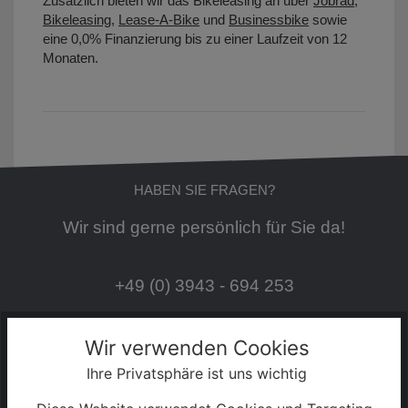
Zusätzlich bieten wir das Bikeleasing an über
Jobrad
,
Bikeleasing
,
Lease-A-Bike
und
Businessbike
sowie
eine 0,0% Finanzierung bis zu einer Laufzeit von 12
Monaten.
HABEN SIE FRAGEN?
Wir sind gerne persönlich für Sie da!
+49 (0) 3943 - 694 253
Servicezeiten:
Wir verwenden Cookies
Ihre Privatsphäre ist uns wichtig
Mo - Fr: 08:30 - 18:00 Uhr