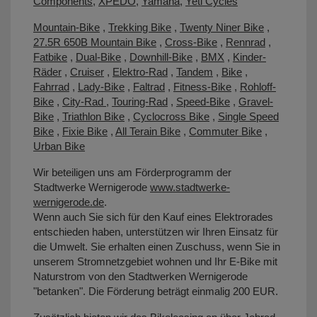
Components
,
XPEDO
,
Yamaha
,
Yeti Cycles
Mountain-Bike
,
Trekking Bike
,
Twenty Niner Bike
,
27.5R 650B Mountain Bike
,
Cross-Bike
,
Rennrad
,
Fatbike
,
Dual-Bike
,
Downhill-Bike
,
BMX
,
Kinder-
Räder
,
Cruiser
,
Elektro-Rad
,
Tandem
,
Bike
,
Fahrrad
,
Lady-Bike
,
Faltrad
,
Fitness-Bike
,
Rohloff-
Bike
,
City-Rad
,
Touring-Rad
,
Speed-Bike
,
Gravel-
Bike
,
Triathlon Bike
,
Cyclocross Bike
,
Single Speed
Bike
,
Fixie Bike
,
All Terain Bike
,
Commuter Bike
,
Urban Bike
Wir beteiligen uns am Förderprogramm der
Stadtwerke Wernigerode
www.stadtwerke-
wernigerode.de
.
Wenn auch Sie sich für den Kauf eines Elektrorades
entschieden haben, unterstützen wir Ihren Einsatz für
die Umwelt. Sie erhalten einen Zuschuss, wenn Sie in
unserem Stromnetzgebiet wohnen und Ihr E-Bike mit
Naturstrom von den Stadtwerken Wernigerode
"betanken". Die Förderung beträgt einmalig 200 EUR.