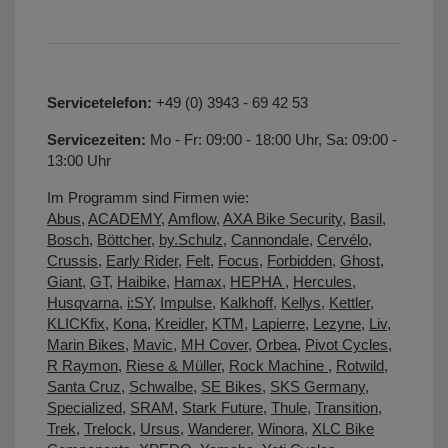
Servicetelefon:
+49 (0) 3943 - 69 42 53
Servicezeiten:
Mo - Fr: 09:00 - 18:00 Uhr, Sa: 09:00 -
13:00 Uhr
Im Programm sind Firmen wie:
Abus
,
ACADEMY
,
Amflow
,
AXA Bike Security
,
Basil
,
Bosch
,
Böttcher
,
by.Schulz
,
Cannondale
,
Cervélo
,
Crussis
,
Early Rider
,
Felt
,
Focus
,
Forbidden
,
Ghost
,
Giant
,
GT
,
Haibike
,
Hamax
,
HEPHA
,
Hercules
,
Husqvarna
,
i:SY
,
Impulse
,
Kalkhoff
,
Kellys
,
Kettler
,
KLICKfix
,
Kona
,
Kreidler
,
KTM
,
Lapierre
,
Lezyne
,
Liv
,
Marin Bikes
,
Mavic
,
MH Cover
,
Orbea
,
Pivot Cycles
,
R Raymon
,
Riese & Müller
,
Rock Machine
,
Rotwild
,
Santa Cruz
,
Schwalbe
,
SE Bikes
,
SKS Germany
,
Specialized
,
SRAM
,
Stark Future
,
Thule
,
Transition
,
Trek
,
Trelock
,
Ursus
,
Wanderer
,
Winora
,
XLC Bike