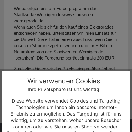
Wir beteiligen uns am Förderprogramm der
Stadtwerke Wernigerode
www.stadtwerke-
wernigerode.de
.
Wenn auch Sie sich für den Kauf eines Elektrorades
entschieden haben, unterstützen wir Ihren Einsatz für
die Umwelt. Sie erhalten einen Zuschuss, wenn Sie in
unserem Stromnetzgebiet wohnen und Ihr E-Bike mit
Naturstrom von den Stadtwerken Wernigerode
"betanken". Die Förderung beträgt einmalig 200 EUR.
Zusätzlich bieten wir das Bikeleasing an über
Jobrad
,
Bikeleasing
,
Lease-A-Bike
und
Businessbike
sowie
Wir verwenden Cookies
eine 0,0% Finanzierung bis zu einer Laufzeit von 12
Monaten.
Ihre Privatsphäre ist uns wichtig
Diese Website verwendet Cookies und Targeting
Technologien um Ihnen ein besseres Internet-
Erlebnis zu ermöglichen. Das Targeting ist für uns
wichtig, um zu verstehen, woher unsere Besucher
kommen oder wie Sie unseren Shop verwenden.
HABEN SIE FRAGEN?