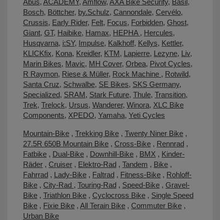
Abus
,
ACADEMY
,
Amflow
,
AXA Bike Security
,
Basil
,
Bosch
,
Böttcher
,
by.Schulz
,
Cannondale
,
Cervélo
,
Crussis
,
Early Rider
,
Felt
,
Focus
,
Forbidden
,
Ghost
,
Giant
,
GT
,
Haibike
,
Hamax
,
HEPHA
,
Hercules
,
Husqvarna
,
i:SY
,
Impulse
,
Kalkhoff
,
Kellys
,
Kettler
,
KLICKfix
,
Kona
,
Kreidler
,
KTM
,
Lapierre
,
Lezyne
,
Liv
,
Marin Bikes
,
Mavic
,
MH Cover
,
Orbea
,
Pivot Cycles
,
R Raymon
,
Riese & Müller
,
Rock Machine
,
Rotwild
,
Santa Cruz
,
Schwalbe
,
SE Bikes
,
SKS Germany
,
Specialized
,
SRAM
,
Stark Future
,
Thule
,
Transition
,
Trek
,
Trelock
,
Ursus
,
Wanderer
,
Winora
,
XLC Bike
Components
,
XPEDO
,
Yamaha
,
Yeti Cycles
Mountain-Bike
,
Trekking Bike
,
Twenty Niner Bike
,
27.5R 650B Mountain Bike
,
Cross-Bike
,
Rennrad
,
Fatbike
,
Dual-Bike
,
Downhill-Bike
,
BMX
,
Kinder-
Räder
,
Cruiser
,
Elektro-Rad
,
Tandem
,
Bike
,
Fahrrad
,
Lady-Bike
,
Faltrad
,
Fitness-Bike
,
Rohloff-
Bike
,
City-Rad
,
Touring-Rad
,
Speed-Bike
,
Gravel-
Bike
,
Triathlon Bike
,
Cyclocross Bike
,
Single Speed
Bike
,
Fixie Bike
,
All Terain Bike
,
Commuter Bike
,
Urban Bike