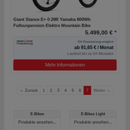
Giant Stance E+ 0 29R Yamaha 800Wh
Fullsuspension Elektro Mountain Bike
5.499,00 € *
0% Finanzierung möglich
ab 91,65 € / Monat
Laufzeit bis zu 60 Monaten
Mehr Informationen
Zurück
← Zurück
1
2
3
4
5
6
7
Weiter →
E-Bikes
E-Bikes Light
Produkte ansehen...
Produkte ansehen...