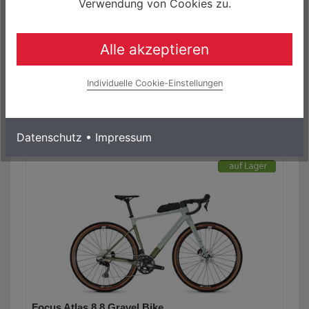
Verwendung von Cookies zu.
Marin Headlands 1 700C Gravel Bike
2.849,00 € *
Alle akzeptieren
0% Finanzierung möglich
ab 47,48 € / Monat
Laufzeit bis zu 60 Monaten
Individuelle Cookie-Einstellungen
Mehr Informationen
Datenschutz
•
Impressum
Focus Atlas 8.8 Gravel Bike