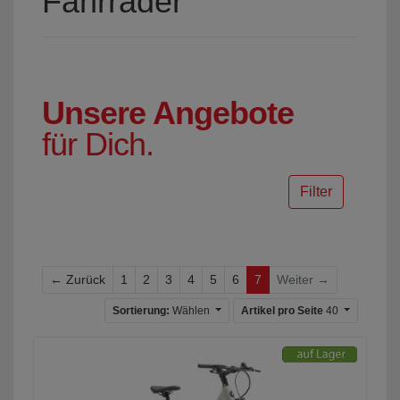
Fahrräder
Unsere Angebote
für Dich.
Filter
Zurück
← Zurück
1
2
3
4
5
6
7
Weiter →
Sortierung:
Wählen
Artikel pro Seite
40